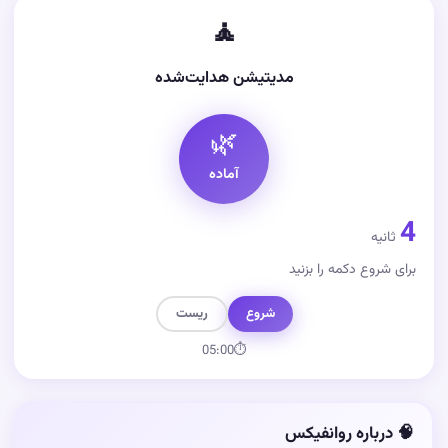
🧘
مدیتیشن هدایت‌شده
🌿
آماده
4
ثانیه
برای شروع دکمه را بزنید
شروع
ریست
05:00
⏱
🧠 درباره روانفیکس