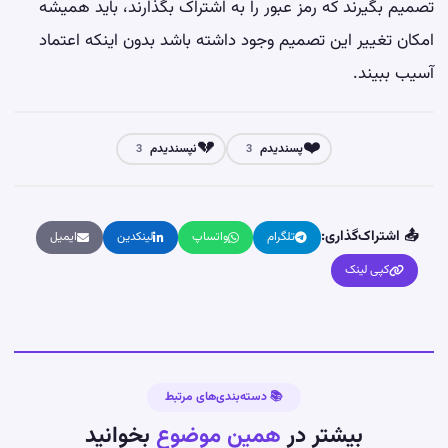
تصمیم بگیرند که رمز عبور را به اشتراک بگذارند، باید همیشه
امکان تغییر این تصمیم وجود داشته باشد بدون اینکه اعتماد
آسیب ببیند.
💔
❤️
پسندیدم
نپسندیدم
3
3
📤 اشتراک‌گذاری:
تلگرام
واتساپ
لینکدین
ایمیل
کپی لینک
📚 دسته‌بندی‌های مرتبط
بیشتر در
همین موضوع
بخوانید