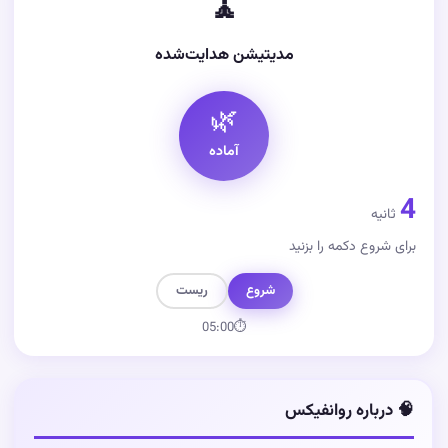
🧘
مدیتیشن هدایت‌شده
🌿
آماده
4
ثانیه
برای شروع دکمه را بزنید
شروع
ریست
05:00
⏱
🧠 درباره روانفیکس