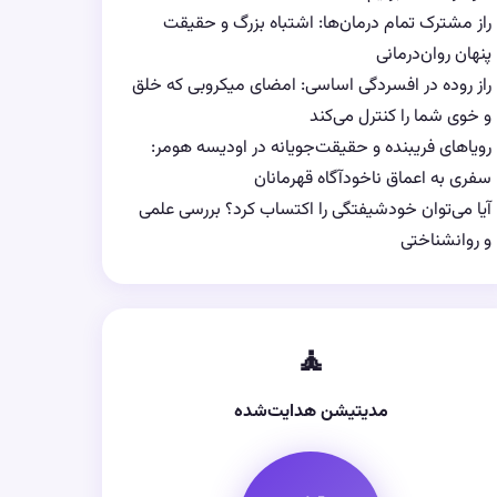
راز مشترک تمام درمان‌ها: اشتباه بزرگ و حقیقت
پنهان روان‌درمانی
راز روده در افسردگی اساسی: امضای میکروبی که خلق
و خوی شما را کنترل می‌کند
رویاهای فریبنده و حقیقت‌جویانه در اودیسه هومر:
سفری به اعماق ناخودآگاه قهرمانان
آیا می‌توان خودشیفتگی را اکتساب کرد؟ بررسی علمی
و روانشناختی
🧘
مدیتیشن هدایت‌شده