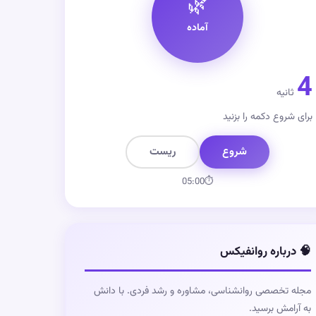
🌿
آماده
4
ثانیه
برای شروع دکمه را بزنید
شروع
ریست
05:00
⏱
🧠 درباره روانفیکس
مجله تخصصی روانشناسی، مشاوره و رشد فردی. با دانش
به آرامش برسید.