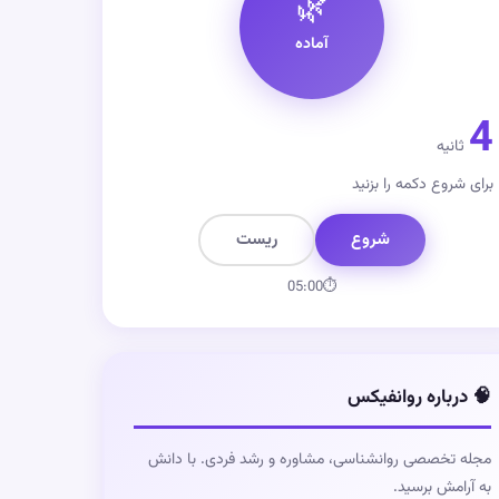
🌿
آماده
4
ثانیه
برای شروع دکمه را بزنید
شروع
ریست
05:00
⏱
🧠 درباره روانفیکس
مجله تخصصی روانشناسی، مشاوره و رشد فردی. با دانش
به آرامش برسید.