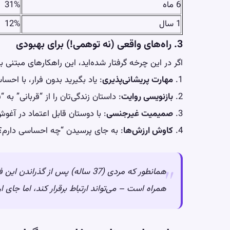
6 ماه
31%
1 سال
12%
3. راه‌های واقعی (نه توهمی!) برای بهبودی
اگر در این چرخه گرفتار شده‌اید، این راهکارهای مبتنی ب
1.
مهارت پریشانی‌پذیری
: یاد بگیرید بدون فرار، با
احساسا
2.
بازنویسی روایت
: داستان زندگی‌تان را از “قربانی” به 
3.
صمیمیت غیرجنسی
: با دوستان
قابل اعتماد
در آغوش 
4.
کاوش ارزش‌ها
: به جای پرسیدن “چه احساسی دارم؟
همانطور که مردی (37 ساله) پس از 
همراه است – می‌تواند ارتباط برقرار کند، اما جای ار