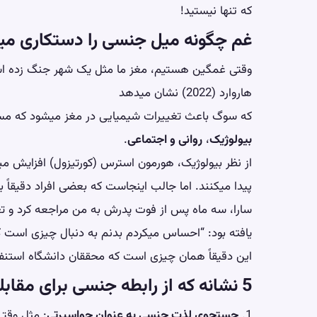
که تنها نیستید!
غم چگونه میل جنسی را دستکاری می
وقتی غمگین هستیم، مغز ما مثل یک شهر جنگ زده اس
هاروارد (2022) نشان میدهد
که سوگ باعث تغییرات شیمیایی در مغز میشود که مستقی
بیولوژیک
،
روانی و اجتماعی
.
از نظر بیولوژیک، هورمون استرس (کورتیزول) افزایش 
پیدا میکنند. اما جالب اینجاست که بعضی افراد دقیقاً
سارا، سه ماه پس از فوت پدرش به من مراجعه کرد و 
یافته بود: “احساس میکردم بدنم به دنبال چیزی است که
این دقیقاً همان چیزی است که محققان دانشگاه استنفورد (2023) به آن “فرار جنسی از غم” م
5 نشانه که از رابطه جنسی برای مقابله با غم استفاده میکنید
1.
جستجوی لذت جنسی به عنوان حواسپرتی
: مثل وقتی