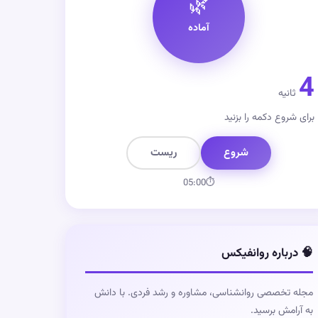
🌿
آماده
4
ثانیه
برای شروع دکمه را بزنید
شروع
ریست
05:00
⏱
🧠 درباره روانفیکس
مجله تخصصی روانشناسی، مشاوره و رشد فردی. با دانش
به آرامش برسید.