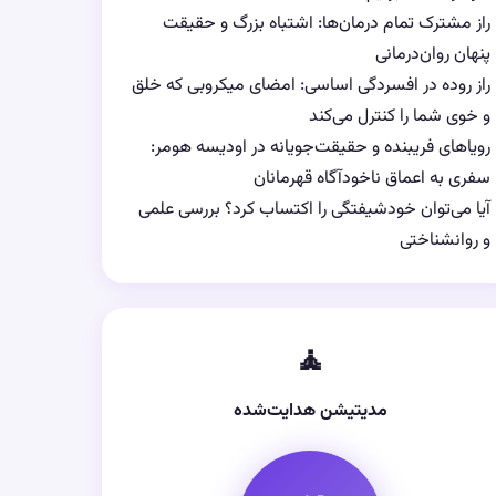
راز مشترک تمام درمان‌ها: اشتباه بزرگ و حقیقت
پنهان روان‌درمانی
راز روده در افسردگی اساسی: امضای میکروبی که خلق
و خوی شما را کنترل می‌کند
رویاهای فریبنده و حقیقت‌جویانه در اودیسه هومر:
سفری به اعماق ناخودآگاه قهرمانان
آیا می‌توان خودشیفتگی را اکتساب کرد؟ بررسی علمی
و روانشناختی
🧘
مدیتیشن هدایت‌شده