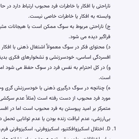
ناراحتی با افکار با خاطرات فرد محبوب ارتباط دارد در ح
وابسته به افکار یا خاطرات خاصی نیست.
ج) ناراحتی مربوط به سوگ ممکن است با هیجانات مثبتی
فراگیر دیده می شود.
د) محتوای فکر در سوگ معمولاٌ اشتغال ذهنی با افکار
افسردگی اساسی، خودسرزنشی و نشخوارهای فکری بدین
و) در کل احترام به نفس فرد در سوگ حفظ می ‌شود اما
است.
ه) چنانچه در سوگ درگیری ذهنی با خودسرزنش گری وج
مورد فرد محبوب از دست رفته است (مثلاً عدم سرکشی کا
متمرکز بر امید پیوستن به فرد محبوب است اما در افس
بی‌ارزشی، عدم لیاقت زنده بودن یا عدم توانایی تحمل 
D. اختلال اسکیزوافکتیو، اسکیزوفرنی، اسکیزوفرنی فر