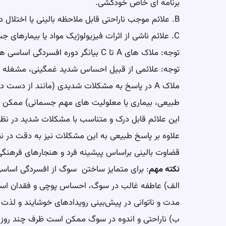
برنامه ای خاص خودکشی.
B. علائم موجب ناراحتی قابل ملاحظه بالینی یا اختلال در عملکرد اجتماعی، شغلی یا سایر زمینه‌های مهم می گردد.
C. علائم ناشی از اثرات فیزیولوژیک مواد یا بیمارهای جسمی نمی باشد.
توجه: ملاک‌ های A تا C بیانگر دوره افسردگی اساسی هستند.
توجه: علائمی از قبیل احساس شدید غمگینی، مشغله ذ
ملاک A در پاسخ به مشکلات شدیدی (مانند از دس
طبیعی، بیماری یا معلولیت های مهم جسمانی) ممکن ا
این علائم قابل درک و متناسب با مشکلات شدید در نظر
علاوه بر پاسخ طبیعی به این مشکلات نیز به دقت در نظ
قضاوت بالینی براساس پیشینه فرد و هنجارهای فرهنگی ب
نکته مهم
: برای متمایز ساختن سوگ از افسردگی اساسی
الف) عاطفه غالب در سوگ، احساس پوچی و فقدان است
مدت و ناتوانی در پیش‌بینی رویدادهای خوشایند و لذ
ب) ناراحتی و اندوه در سوگ ممکن است ظرف چند روز یا