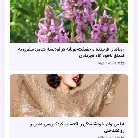
رویاهای فریبنده و حقیقت‌جویانه در اودیسه هومر: سفری به
اعماق ناخودآگاه قهرمانان
5
۱۴۰۵/۰۵/۱۶
آیا می‌توان خودشیفتگی را اکتساب کرد؟ بررسی علمی و
روانشناختی