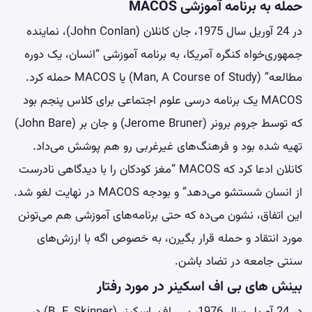
حمله به برنامه آموزشی MACOS
در 24 آوریل سال 1975، جان کانلان (John Conlan)، نماینده
جمهوری‌خواه کنگره آمریکا، به برنامه آموزشی “انسان، یک دوره
مطالعه” (Man, A Course of Study) یا MACOS حمله کرد.
MACOS یک برنامه درسی علوم اجتماعی برای کلاس پنجم بود
که توسط جروم برونر (Jerome Bruner) و جان بر (John Bare)
تهیه شده بود و فرهنگ‌های غیرغربی رو هم پوشش می‌داد.
کانلان ادعا کرد که MACOS “مغز کودکان را با دیدگاهی نادرست
از انسان شستشو می‌دهد” و بودجه MACOS در نهایت لغو شد.
این اتفاق، نشون می‌ده که حتی برنامه‌های آموزشی هم می‌تونن
مورد انتقاد و حمله قرار بگیرن، به خصوص اگه با ارزش‌های
سنتی جامعه در تضاد باشن.
بینش های بی اف اسکینر در مورد رفتار