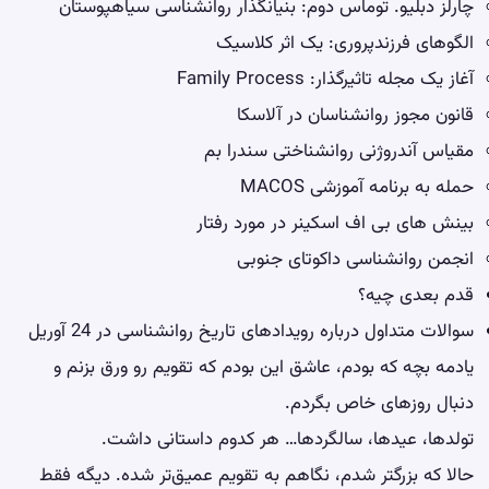
چارلز دبلیو. توماس دوم: بنیانگذار روانشناسی سیاهپوستان
الگوهای فرزندپروری: یک اثر کلاسیک
آغاز یک مجله تاثیرگذار: Family Process
قانون مجوز روانشناسان در آلاسکا
مقیاس آندروژنی روانشناختی سندرا بم
حمله به برنامه آموزشی MACOS
بینش های بی اف اسکینر در مورد رفتار
انجمن روانشناسی داکوتای جنوبی
قدم بعدی چیه؟
سوالات متداول درباره رویدادهای تاریخ روانشناسی در 24 آوریل
یادمه بچه که بودم، عاشق این بودم که تقویم رو ورق بزنم و
دنبال روزهای خاص بگردم.
تولدها، عیدها، سالگردها… هر کدوم داستانی داشت.
حالا که بزرگتر شدم، نگاهم به تقویم عمیق‌تر شده. دیگه فقط