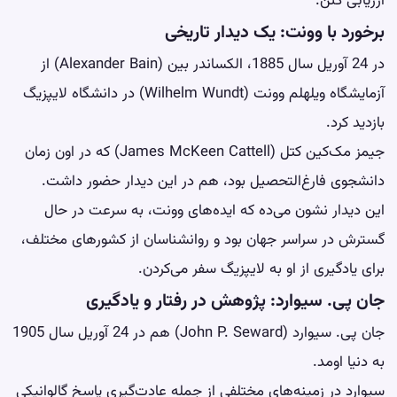
ارزیابی کنن.
برخورد با وونت: یک دیدار تاریخی
در 24 آوریل سال 1885، الکساندر بین (Alexander Bain) از
آزمایشگاه ویلهلم وونت (Wilhelm Wundt) در دانشگاه لایپزیگ
بازدید کرد.
جیمز مک‌کین کتل (James McKeen Cattell) که در اون زمان
دانشجوی فارغ‌التحصیل بود، هم در این دیدار حضور داشت.
این دیدار نشون می‌ده که ایده‌های وونت، به سرعت در حال
گسترش در سراسر جهان بود و روانشناسان از کشورهای مختلف،
برای یادگیری از او به لایپزیگ سفر می‌کردن.
جان پی. سیوارد: پژوهش در رفتار و یادگیری
جان پی. سیوارد (John P. Seward) هم در 24 آوریل سال 1905
به دنیا اومد.
سیوارد در زمینه‌های مختلفی از جمله عادت‌گیری پاسخ گالوانیکی