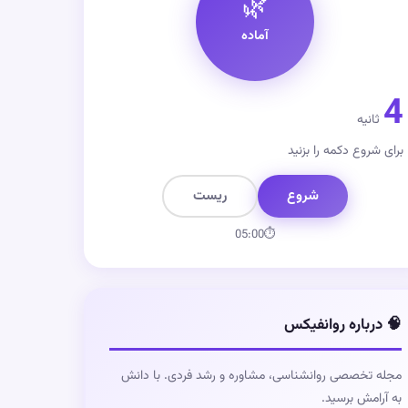
🌿
آماده
4
ثانیه
برای شروع دکمه را بزنید
شروع
ریست
05:00
⏱
🧠 درباره روانفیکس
مجله تخصصی روانشناسی، مشاوره و رشد فردی. با دانش
به آرامش برسید.