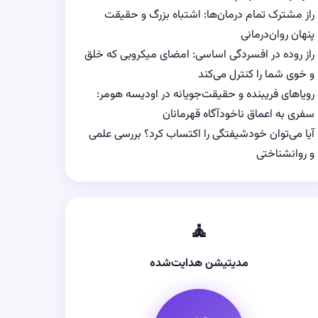
راز مشترک تمام درمان‌ها: اشتباه بزرگ و حقیقت
پنهان روان‌درمانی
راز روده در افسردگی اساسی: امضای میکروبی که خلق
و خوی شما را کنترل می‌کند
رویاهای فریبنده و حقیقت‌جویانه در اودیسه هومر:
سفری به اعماق ناخودآگاه قهرمانان
آیا می‌توان خودشیفتگی را اکتساب کرد؟ بررسی علمی
و روانشناختی
🧘
مدیتیشن هدایت‌شده