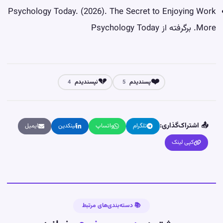
Psychology Today. (2026). The Secret to Enjoying Work
More. برگرفته از
Psychology Today
💔
❤️
پسندیدم
نپسندیدم
4
5
📤 اشتراک‌گذاری:
تلگرام
واتساپ
لینکدین
ایمیل
کپی لینک
📚 دسته‌بندی‌های مرتبط